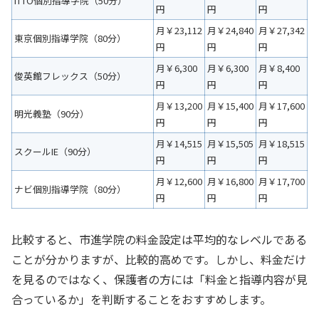
ITTO個別指導学院
（50分）
円
円
円
月￥23,112
月￥24,840
月￥27,342
東京個別指導学院
（80分）
円
円
円
月￥6,300
月￥6,300
月￥8,400
俊英館フレックス
（50分）
円
円
円
月￥13,200
月￥15,400
月￥17,600
明光義塾（90分）
円
円
円
月￥14,515
月￥15,505
月￥18,515
スクールIE（90分）
円
円
円
月￥12,600
月￥16,800
月￥17,700
ナビ個別指導学院
（80分）
円
円
円
比較すると、市進学院の料金設定は平均的なレベルである
ことが分かりますが、比較的高めです。しかし、料金だけ
を見るのではなく、保護者の方には「料金と指導内容が見
合っているか」を判断することをおすすめします。