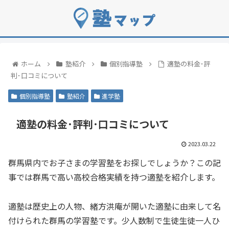
ホーム
塾紹介
個別指導塾
適塾の料金･評
判･口コミについて
個別指導塾
塾紹介
進学塾
適塾の料金･評判･口コミについて
2023.03.22
群馬県内でお子さまの学習塾をお探しでしょうか？この記
事では群馬で高い高校合格実績を持つ適塾を紹介します。
適塾は歴史上の人物、緒方洪庵が開いた適塾に由来して名
付けられた群馬の学習塾です。少人数制で生徒生徒一人ひ