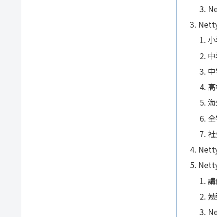
N
Net
小
中
中
高
海
全
社
Net
Ne
講
勉
N