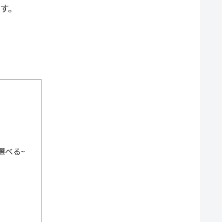
す。
選べる~