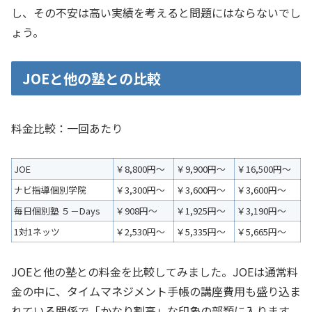
し、その不安は高い実績を考えると問題にはならないでし
ょう。
JOEと他の塾との比較
料金比較：一回あたり
JOE
￥8,800円～
￥9,900円～
￥16,500円～
ナビ指導個別学院
￥3,300円～
￥3,600円～
￥3,600円～
毎日個別塾 ５－Days
￥908円～
￥1,925円～
￥3,190円～
1対1ネッツ
￥2,530円～
￥5,335円～
￥5,665円～
JOEと他の塾との料金を比較してみました。JOEは通常料
金の中に、タイムマネジメント手帳の講座費用も盛り込ま
れている関係で「かなり割高」な印象の部類に入ります。