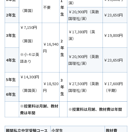
1
演）
不要
年
（算国）
￥20,900円（英数
生
2年生
￥23,650円
国理社/演）
￥7,150円
￥17,380円（英
3年生
￥19,800円
演）
2
（算国）
￥16,940
年
円
生
※小４は英
￥20,900円（英数
4年生
￥23,650円
語あり
国理社/演）
￥14,300円
5年生
3
￥18,920
￥27,500円（英数
￥17,600円
年
円
国理社/演）
（半期）
（算国英）
生
6年生
※授業料は月謝、教材
※授業料は月謝、教材費は年間
費は年間
難関私立中学受験コース
小学生
教材費