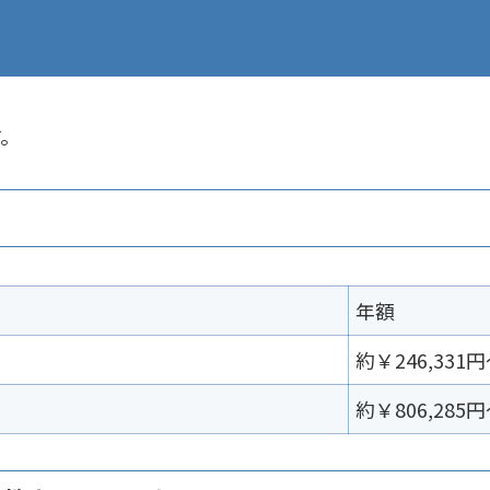
す。
年額
約￥
246,331
約￥806,285