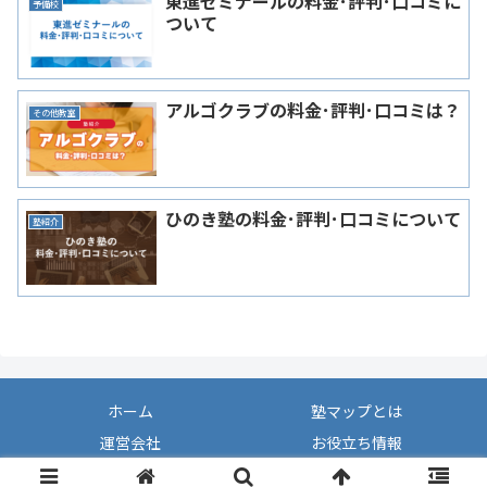
東進ゼミナールの料金･評判･口コミに
予備校
ついて
アルゴクラブの料金･評判･口コミは？
その他教室
ひのき塾の料金･評判･口コミについて
塾紹介
ホーム
塾マップとは
運営会社
お役立ち情報
Copyright ＠ JukuMap All Right Reserved.