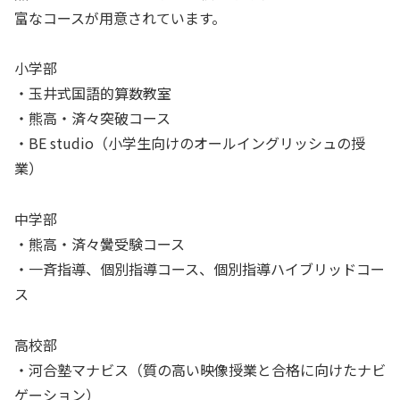
富なコースが用意されています。
小学部
・玉井式国語的算数教室
・熊高・済々突破コース
・BE studio（小学生向けのオールイングリッシュの授
業）
中学部
・熊高・済々黌受験コース
・一斉指導、個別指導コース、個別指導ハイブリッドコー
ス
高校部
・河合塾マナビス（質の高い映像授業と合格に向けたナビ
ゲーション）