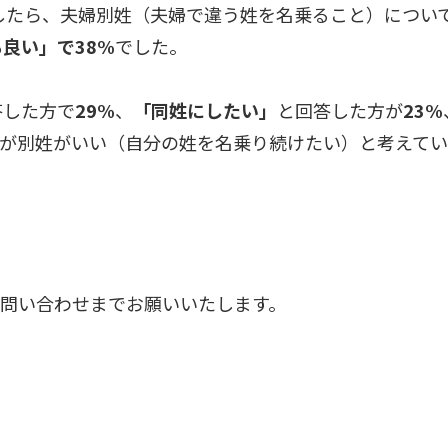
したら、夫婦別姓（夫婦で違う姓を名乗ること）につい
も良い
」で38
%
でした。
答した方で
29%
、
「
同姓にしたい
」
と回答した方が
23%
が
別姓がいい（自分の姓を名乗り続けたい）と考えて
お問い合わせまでお願いいたします。