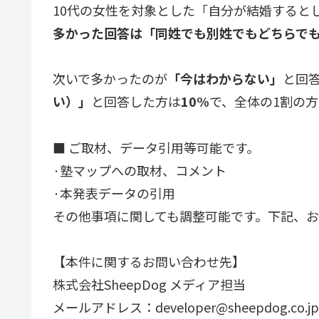
10代の女性を対象とした「自分が結婚すると
多かった回答は「
同姓でも別姓でもどちらで
次いで多かったのが
「
今はわからない
」
と回
い）
」
と回答した方は
10%
で、全体の1割の方
■ ご取材、データ引用等可能です。
·塾マップへの取材、コメント
·本発表データの引用
その他事項に関しても調整可能です。下記、
【本件に関するお問い合わせ先】
株式会社SheepDog メディア担当
メールアドレス：developer@sheepdog.co.jp