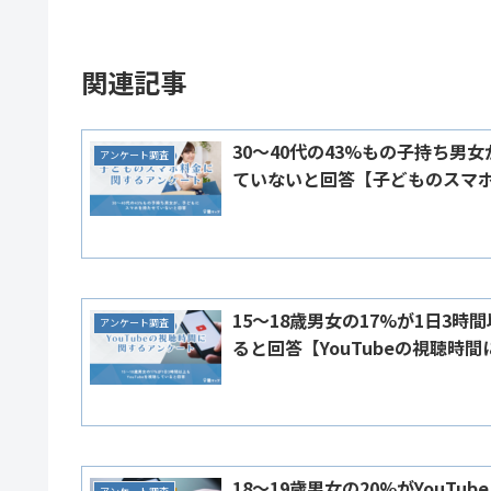
関連記事
30～40代の43%もの子持ち男
アンケート調査
ていないと回答【子どものスマ
15～18歳男女の17%が1日3時間
アンケート調査
ると回答【YouTubeの視聴時
18～19歳男女の20%がYouTub