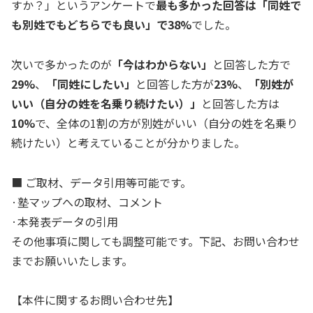
すか？」というアンケートで
最も多かった回答は「
同姓で
も別姓でもどちらでも良い
」で38
%
でした。
次いで多かったのが
「
今はわからない
」
と回答した方で
29%
、
「
同姓にしたい
」
と回答した方が
23%
、
「
別姓が
いい（自分の姓を名乗り続けたい）
」
と回答した方は
10%
で、全体の1割の方が
別姓がいい（自分の姓を名乗り
続けたい）と考えている
ことが分かりました。
■ ご取材、データ引用等可能です。
·塾マップへの取材、コメント
·本発表データの引用
その他事項に関しても調整可能です。下記、お問い合わせ
までお願いいたします。
【本件に関するお問い合わせ先】